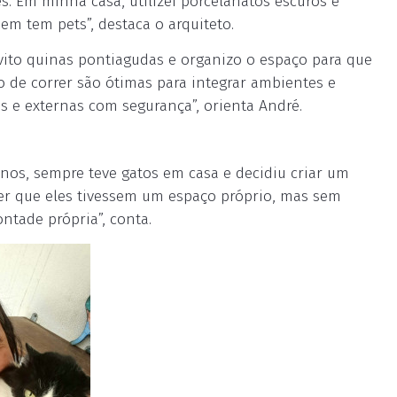
s. Em minha casa, utilizei porcelanatos escuros e
em tem pets”, destaca o arquiteto.
vito quinas pontiagudas e organizo o espaço para que
ro de correr são ótimas para integrar ambientes e
s e externas com segurança”, orienta André.
anos, sempre teve gatos em casa e decidiu criar um
rer que eles tivessem um espaço próprio, mas sem
ontade própria”, conta.