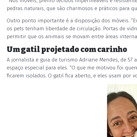
“Nos móveis, prefiro tecidos impermeáveis e resistente
pedras naturais, que são charmosos e práticos para qu
Outro ponto importante é a disposição dos móveis. “E
os pets tenham liberdade de circulação. Portas de vid
permitir que os animais se movam entre áreas interna
Um gatil projetado com carinho
A jornalista e guia de turismo Adriane Mendes, de 57 
espaço especial para eles. “O que me motivou foi que
ficarem isolados. O gatil fica aberto, e eles usam por v