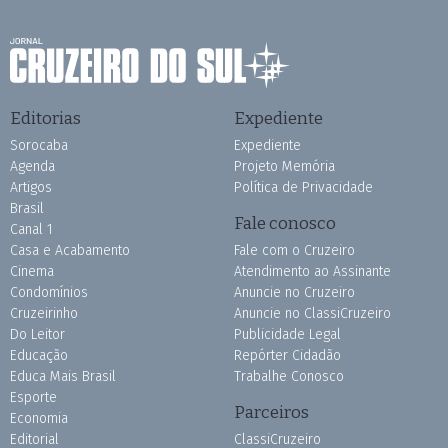
Editorias
Expediente
Sorocaba
Expediente
Agenda
Projeto Memória
Artigos
Política de Privacidade
Brasil
Fale conosco
Canal 1
Casa e Acabamento
Fale com o Cruzeiro
Cinema
Atendimento ao Assinante
Condomínios
Anuncie no Cruzeiro
Cruzeirinho
Anuncie no ClassiCruzeiro
Do Leitor
Publicidade Legal
Educação
Repórter Cidadão
Educa Mais Brasil
Trabalhe Conosco
Esporte
Parceiros
Economia
Editorial
ClassiCruzeiro