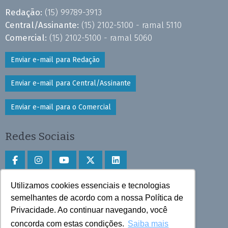
Redação:
(15) 99789-3913
Central/Assinante:
(15) 2102-5100 - ramal 5110
Comercial:
(15) 2102-5100 - ramal 5060
Enviar e-mail para Redação
Enviar e-mail para Central/Assinante
Enviar e-mail para o Comercial
Redes Sociais
Utilizamos cookies essenciais e tecnologias
Faça download do aplicativo
semelhantes de acordo com a nossa Política de
Privacidade. Ao continuar navegando, você
Play Store e App Store
concorda com estas condições.
Saiba mais