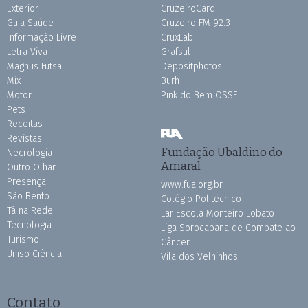
Exterior
CruzeiroCard
Guia Saúde
Cruzeiro FM 92.3
Informação Livre
CruxLab
Letra Viva
Grafsul
Magnus Futsal
Depositphotos
Mix
Burh
Motor
Pink do Bem OSSEL
Pets
Receitas
Revistas
Fundação Ubaldino do
Necrologia
Amaral
Outro Olhar
Presença
www.fua.org.br
São Bento
Colégio Politécnico
Tá na Rede
Lar Escola Monteiro Lobato
Tecnologia
Liga Sorocabana de Combate ao
Turismo
Câncer
Uniso Ciência
Vila dos Velhinhos
Contato