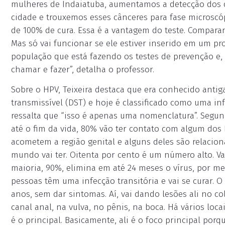
mulheres de Indaiatuba, aumentamos a detecção dos c
cidade e trouxemos esses cânceres para fase microscó
de 100% de cura. Essa é a vantagem do teste. Comparan
Mas só vai funcionar se ele estiver inserido em um p
população que está fazendo os testes de prevenção e,
chamar e fazer”, detalha o professor.
Sobre o HPV, Teixeira destaca que era conhecido ant
transmissível (DST) e hoje é classificado como uma inf
ressalta que “isso é apenas uma nomenclatura”. Segun
até o fim da vida, 80% vão ter contato com algum dos H
acometem a região genital e alguns deles são relacio
mundo vai ter. Oitenta por cento é um número alto. Vai
maioria, 90%, elimina em até 24 meses o vírus, por m
pessoas têm uma infecção transitória e vai se curar. O
anos, sem dar sintomas. Aí, vai dando lesões ali no 
canal anal, na vulva, no pênis, na boca. Há vários loc
é o principal. Basicamente, ali é o foco principal po