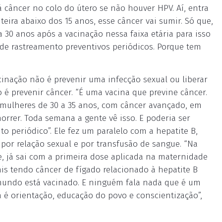
á câncer no colo do útero se não houver HPV. Aí, entra
teira abaixo dos 15 anos, esse câncer vai sumir. Só que,
30 anos após a vacinação nessa faixa etária para isso
de rastreamento preventivos periódicos. Porque tem
acinação não é prevenir uma infecção sexual ou liberar
o é prevenir câncer. “É uma vacina que previne câncer.
 mulheres de 30 a 35 anos, com câncer avançado, em
rrer. Toda semana a gente vê isso. E poderia ser
o periódico”. Ele fez um paralelo com a hepatite B,
 por relação sexual e por transfusão de sangue. “Na
e, já sai com a primeira dose aplicada na maternidade
is tendo câncer de fígado relacionado à hepatite B
 mundo está vacinado. E ninguém fala nada que é um
ta é orientação, educação do povo e conscientização”,