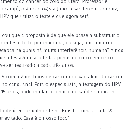
eamento do câncer do colo do útero. Professor e
icamp), o ginecologista Júlio César Teixeira conduz,
PV que utiliza o teste e que agora será
icou que a proposta é de que ele passe a substituir o
m teste feito por máquina, ou seja, tem um erro
etapas na quais há muita interferência humana”. Ainda
ue a testagem seja feita apenas de cinco em cinco
e ser realizado a cada três anos.
PV com alguns tipos de câncer que vão além do câncer
 no canal anal. Para o especialista, a testagem do HPV,
15 anos, pode mudar o cenário de saúde pública no
lo de útero anualmente no Brasil — uma a cada 90
 evitado. Esse é o nosso foco.”