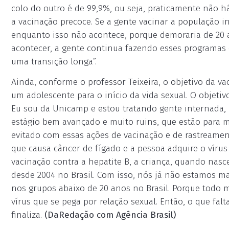
colo do outro é de 99,9%, ou seja, praticamente não h
a vacinação precoce. Se a gente vacinar a população in
enquanto isso não acontece, porque demoraria de 20 a 
acontecer, a gente continua fazendo esses programas 
uma transição longa”.
Ainda, conforme o professor Teixeira, o objetivo da v
um adolescente para o início da vida sexual. O objetiv
Eu sou da Unicamp e estou tratando gente internada,
estágio bem avançado e muito ruins, que estão para mo
evitado com essas ações de vacinação e de rastreament
que causa câncer de fígado e a pessoa adquire o vírus
vacinação contra a hepatite B, a criança, quando nasc
desde 2004 no Brasil. Com isso, nós já não estamos ma
nos grupos abaixo de 20 anos no Brasil. Porque todo
vírus que se pega por relação sexual. Então, o que fal
finaliza.
(DaRedação com Agência Brasil)