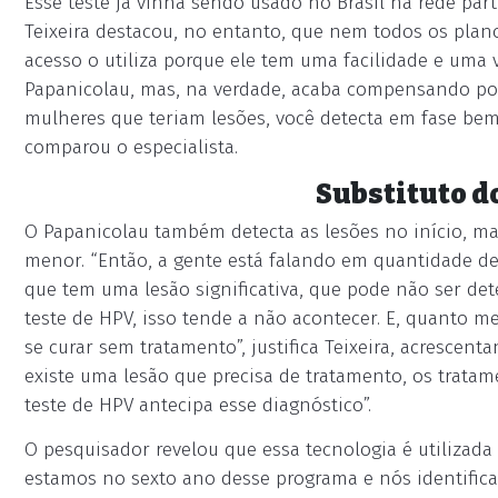
Esse teste já vinha sendo usado no Brasil na rede part
Teixeira destacou, no entanto, que nem todos os plan
acesso o utiliza porque ele tem uma facilidade e uma 
Papanicolau, mas, na verdade, acaba compensando po
mulheres que teriam lesões, você detecta em fase bem 
comparou o especialista.
Substituto d
O Papanicolau também detecta as lesões no início, m
menor. “Então, a gente está falando em quantidade de
que tem uma lesão significativa, que pode não ser dete
teste de HPV, isso tende a não acontecer. E, quanto men
se curar sem tratamento”, justifica Teixeira, acresce
existe uma lesão que precisa de tratamento, os trata
teste de HPV antecipa esse diagnóstico”.
O pesquisador revelou que essa tecnologia é utilizada
estamos no sexto ano desse programa e nós identifica