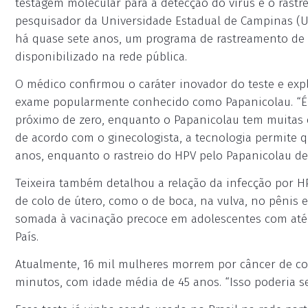
testagem molecular para a detecção do vírus e o rastr
pesquisador da Universidade Estadual de Campinas (Un
há quase sete anos, um programa de rastreamento de H
disponibilizado na rede pública.
O médico confirmou o caráter inovador do teste e expl
exame popularmente conhecido como Papanicolau. “É u
próximo de zero, enquanto o Papanicolau tem muitas 
de acordo com o ginecologista, a tecnologia permite q
anos, enquanto o rastreio do HPV pelo Papanicolau dev
Teixeira também detalhou a relação da infecção por H
de colo de útero, como o de boca, na vulva, no pênis e
somada à vacinação precoce em adolescentes com até 
País.
Atualmente, 16 mil mulheres morrem por câncer de co
minutos, com idade média de 45 anos. “Isso poderia ser