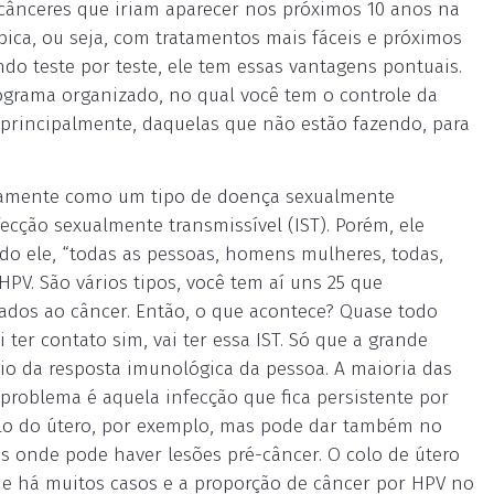
ânceres que iriam aparecer nos próximos 10 anos na
pica, ou seja, com tratamentos mais fáceis e próximos
do teste por teste, ele tem essas vantagens pontuais.
rograma organizado, no qual você tem o controle da
 principalmente, daquelas que não estão fazendo, para
igamente como um tipo de doença sexualmente
ecção sexualmente transmissível (IST). Porém, ele
do ele, “todas as pessoas, homens mulheres, todas,
PV. São vários tipos, você tem aí uns 25 que
nados ao câncer. Então, o que acontece? Quase todo
 ter contato sim, vai ter essa IST. Só que a grande
eio da resposta imunológica da pessoa. A maioria das
 problema é aquela infecção que fica persistente por
colo do útero, por exemplo, mas pode dar também no
ais onde pode haver lesões pré-câncer. O colo de útero
rque há muitos casos e a proporção de câncer por HPV no