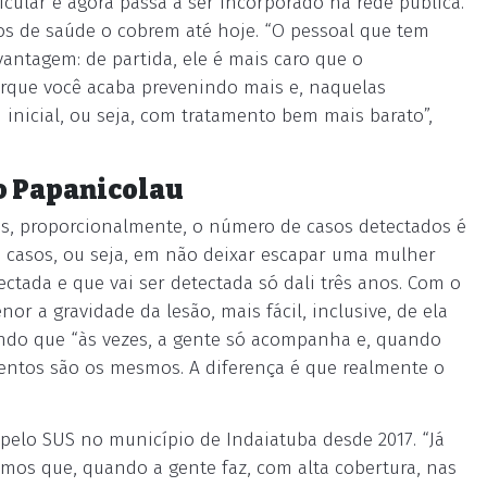
icular e agora passa a ser incorporado na rede pública.
os de saúde o cobrem até hoje. “O pessoal que tem
vantagem: de partida, ele é mais caro que o
rque você acaba prevenindo mais e, naquelas
inicial, ou seja, com tratamento bem mais barato”,
o Papanicolau
as, proporcionalmente, o número de casos detectados é
 casos, ou seja, em não deixar escapar uma mulher
ctada e que vai ser detectada só dali três anos. Com o
or a gravidade da lesão, mais fácil, inclusive, de ela
ntando que “às vezes, a gente só acompanha e, quando
mentos são os mesmos. A diferença é que realmente o
 pelo SUS no município de Indaiatuba desde 2017. “Já
mos que, quando a gente faz, com alta cobertura, nas