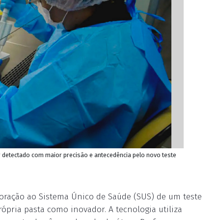
er detectado com maior precisão e antecedência pelo novo teste
oração ao Sistema Único de Saúde (SUS) de um teste
ópria pasta como inovador. A tecnologia utiliza