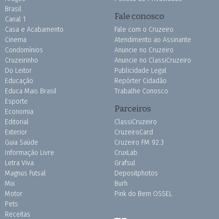
Brasil
Fale conosco
Canal 1
Casa e Acabamento
Fale com o Cruzeiro
Cinema
Atendimento ao Assinante
Condomínios
Anuncie no Cruzeiro
Cruzeirinho
Anuncie no ClassiCruzeiro
Do Leitor
Publicidade Legal
Educação
Repórter Cidadão
Educa Mais Brasil
Trabalhe Conosco
Esporte
Parceiros
Economia
Editorial
ClassiCruzeiro
Exterior
CruzeiroCard
Guia Saúde
Cruzeiro FM 92.3
Informação Livre
CruxLab
Letra Viva
Grafsul
Magnus Futsal
Depositphotos
Mix
Burh
Motor
Pink do Bem OSSEL
Pets
Receitas