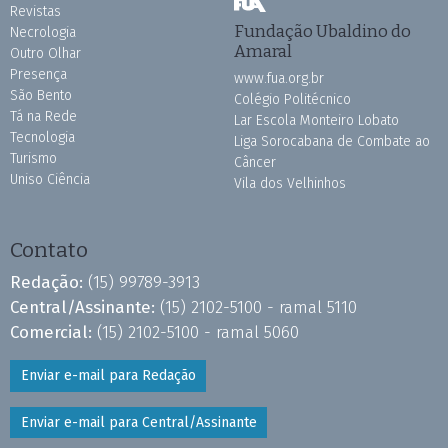
Revistas
Fundação Ubaldino do
Necrologia
Amaral
Outro Olhar
Presença
www.fua.org.br
São Bento
Colégio Politécnico
Tá na Rede
Lar Escola Monteiro Lobato
Tecnologia
Liga Sorocabana de Combate ao
Turismo
Câncer
Uniso Ciência
Vila dos Velhinhos
Contato
Redação:
(15) 99789-3913
Central/Assinante:
(15) 2102-5100 - ramal 5110
Comercial:
(15) 2102-5100 - ramal 5060
Enviar e-mail para Redação
Enviar e-mail para Central/Assinante