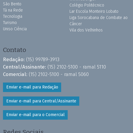
São Bento
Colégio Politécnico
Tá na Rede
Lar Escola Monteiro Lobato
Tecnologia
Liga Sorocabana de Combate ao
Turismo
Câncer
Uniso Ciência
Vila dos Velhinhos
Contato
Redação:
(15) 99789-3913
Central/Assinante:
(15) 2102-5100 - ramal 5110
Comercial:
(15) 2102-5100 - ramal 5060
Enviar e-mail para Redação
Enviar e-mail para Central/Assinante
Enviar e-mail para o Comercial
Redes Sociais