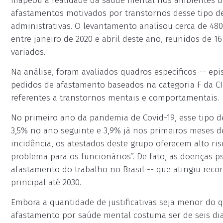
mapeou a realidade da saúde mental nos ambientes d
afastamentos motivados por transtornos desse tipo d
administrativas. O levantamento analisou cerca de 48
entre janeiro de 2020 e abril deste ano, reunidos de 
variados.
Na análise, foram avaliados quadros específicos -- epis
pedidos de afastamento baseados na categoria F da CID
referentes a transtornos mentais e comportamentais.
No primeiro ano da pandemia de Covid-19, esse tipo de
3,5% no ano seguinte e 3,9% já nos primeiros meses d
incidência, os atestados deste grupo oferecem alto ri
problema para os funcionários”. De fato, as doenças p
afastamento do trabalho no Brasil -- que atingiu reco
principal até 2030.
Embora a quantidade de justificativas seja menor do 
afastamento por saúde mental costuma ser de seis dia