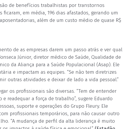
são de benefícios trabalhistas por transtornos
es ficaram, em média, 196 dias afastados, gerando um
 aposentadorias, além de um custo médio de quase R$
mento de as empresas darem um passo atrás e ver qual
Fonseca Júnior, diretor médico de Saúde, Qualidade de
nico da Aliança para a Saúde Populacional (Asap). Ele
ária e impactam as equipes. “Se não tem diretrizes
r outras atividades e deixar de lado a vida pessoal.”
egar os profissionais são diversas. “Tem de entender
e readequar a força de trabalho”, sugere Eduardo
essoas, suporte e operações do Grupo Fleury. Ele
com profissionais temporários, para não causar outro
o. “A mudança de perfil da alta liderança é muito
 os impactos à saúde física e emocional.”
(Estadão