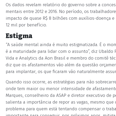
Os dados revelam relatório do governo sobre a conces
mentais entre 2012 e 2016. No período, os trabalhador
impacto de quase R$ 8 bilhões com auxílios-doença e
12 mil por benefício.
Estigma
“A saúde mental ainda é muito estigmatizada. É o mo
é a maturidade para lidar com o assunto”, diz Ubaldo 
Vida e Analytics da Aon Brasil e membro do comitê téc
diz que os afastamentos vão além da questão orçament
para implantar, os que ficaram vão naturalmente assumi
Quando isso ocorre, as estratégias para não sobrecarr
onde tem maior ou menor intensidade de afastamento 
Marques, conselheiro da ASAP e diretor executivo de p
salienta a importância de repor as vagas, mesmo que 
problema para quem está tentando compensar o trabalh
importante para conseguir, nos próximos anos, mitigar