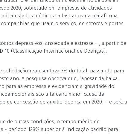
e trabalho e identificou um crescimento de 30% em
esde 2020, sobretudo em empresas de atividades
0 mil atestados médicos cadastrados na plataforma
16 companhias que usam o serviço, de setores e portes
ódios depressivos, ansiedade e estresse --, a partir de
-10 (Classificação Internacional de Doenças),
 solicitação representava 3% do total, passando para
este ano. A pesquisa observa que, “apesar da baixa
sco para as empresas e evidenciam a gravidade do
sicoemocionais são a terceira maior causa de
rde de concessão de auxílio-doença em 2020 -- e será a
que de outras condições, o tempo médio de
s - período 128% superior à indicação padrão para