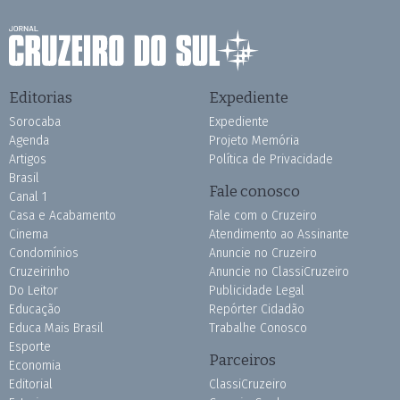
Editorias
Expediente
Sorocaba
Expediente
Agenda
Projeto Memória
Artigos
Política de Privacidade
Brasil
Fale conosco
Canal 1
Casa e Acabamento
Fale com o Cruzeiro
Cinema
Atendimento ao Assinante
Condomínios
Anuncie no Cruzeiro
Cruzeirinho
Anuncie no ClassiCruzeiro
Do Leitor
Publicidade Legal
Educação
Repórter Cidadão
Educa Mais Brasil
Trabalhe Conosco
Esporte
Parceiros
Economia
Editorial
ClassiCruzeiro