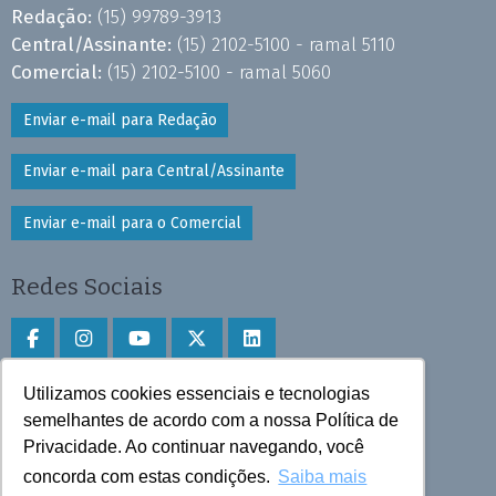
Redação:
(15) 99789-3913
Central/Assinante:
(15) 2102-5100 - ramal 5110
Comercial:
(15) 2102-5100 - ramal 5060
Enviar e-mail para Redação
Enviar e-mail para Central/Assinante
Enviar e-mail para o Comercial
Redes Sociais
Utilizamos cookies essenciais e tecnologias
Faça download do aplicativo
semelhantes de acordo com a nossa Política de
Privacidade. Ao continuar navegando, você
Play Store e App Store
concorda com estas condições.
Saiba mais