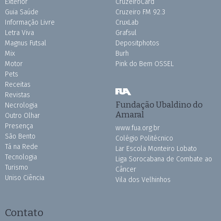
Exterior
CruzeiroCard
Guia Saúde
Cruzeiro FM 92.3
Informação Livre
CruxLab
Letra Viva
Grafsul
Magnus Futsal
Depositphotos
Mix
Burh
Motor
Pink do Bem OSSEL
Pets
Receitas
Revistas
Fundação Ubaldino do
Necrologia
Amaral
Outro Olhar
Presença
www.fua.org.br
São Bento
Colégio Politécnico
Tá na Rede
Lar Escola Monteiro Lobato
Tecnologia
Liga Sorocabana de Combate ao
Turismo
Câncer
Uniso Ciência
Vila dos Velhinhos
Contato