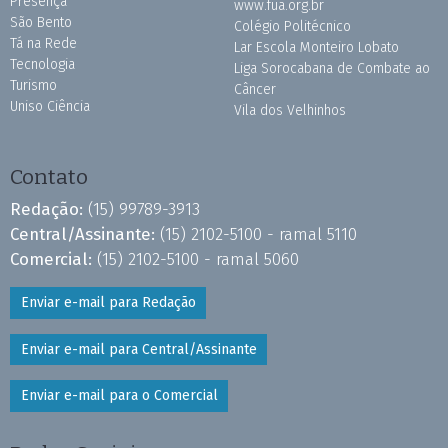
Presença
www.fua.org.br
São Bento
Colégio Politécnico
Tá na Rede
Lar Escola Monteiro Lobato
Tecnologia
Liga Sorocabana de Combate ao
Turismo
Câncer
Uniso Ciência
Vila dos Velhinhos
Contato
Redação:
(15) 99789-3913
Central/Assinante:
(15) 2102-5100 - ramal 5110
Comercial:
(15) 2102-5100 - ramal 5060
Enviar e-mail para Redação
Enviar e-mail para Central/Assinante
Enviar e-mail para o Comercial