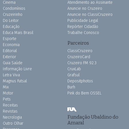
Cinema
Atendimento ao Assinante
Condomínios
Anuncie no Cruzeiro
Cruzeirinho
Anuncie no ClassiCruzeiro
Do Leitor
Publicidade Legal
Educação
Repórter Cidadão
Educa Mais Brasil
Trabalhe Conosco
Esporte
Parceiros
Economia
Editorial
ClassiCruzeiro
Exterior
CruzeiroCard
Guia Saúde
Cruzeiro FM 92.3
Informação Livre
CruxLab
Letra Viva
Grafsul
Magnus Futsal
Depositphotos
Mix
Burh
Motor
Pink do Bem OSSEL
Pets
Receitas
Revistas
Fundação Ubaldino do
Necrologia
Amaral
Outro Olhar