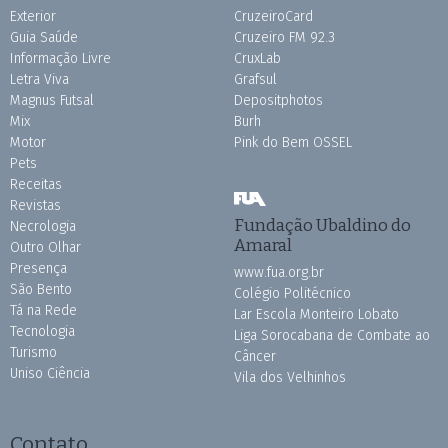
Exterior
CruzeiroCard
Guia Saúde
Cruzeiro FM 92.3
Informação Livre
CruxLab
Letra Viva
Grafsul
Magnus Futsal
Depositphotos
Mix
Burh
Motor
Pink do Bem OSSEL
Pets
Receitas
Revistas
Fundação Ubaldino do
Necrologia
Amaral
Outro Olhar
Presença
www.fua.org.br
São Bento
Colégio Politécnico
Tá na Rede
Lar Escola Monteiro Lobato
Tecnologia
Liga Sorocabana de Combate ao
Turismo
Câncer
Uniso Ciência
Vila dos Velhinhos
Contato