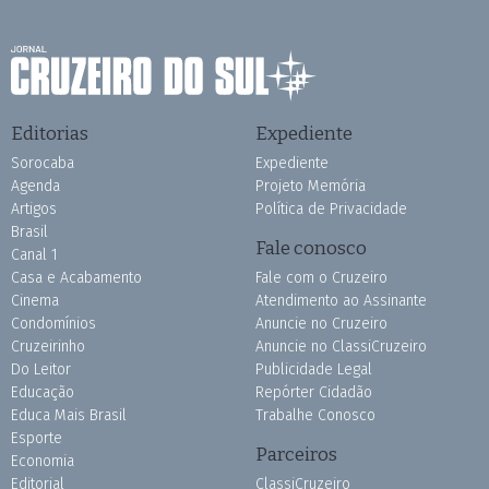
Editorias
Expediente
Sorocaba
Expediente
Agenda
Projeto Memória
Artigos
Política de Privacidade
Brasil
Fale conosco
Canal 1
Casa e Acabamento
Fale com o Cruzeiro
Cinema
Atendimento ao Assinante
Condomínios
Anuncie no Cruzeiro
Cruzeirinho
Anuncie no ClassiCruzeiro
Do Leitor
Publicidade Legal
Educação
Repórter Cidadão
Educa Mais Brasil
Trabalhe Conosco
Esporte
Parceiros
Economia
Editorial
ClassiCruzeiro