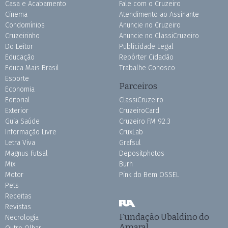
Casa e Acabamento
Fale com o Cruzeiro
Cinema
Atendimento ao Assinante
Condomínios
Anuncie no Cruzeiro
Cruzeirinho
Anuncie no ClassiCruzeiro
Do Leitor
Publicidade Legal
Educação
Repórter Cidadão
Educa Mais Brasil
Trabalhe Conosco
Esporte
Parceiros
Economia
Editorial
ClassiCruzeiro
Exterior
CruzeiroCard
Guia Saúde
Cruzeiro FM 92.3
Informação Livre
CruxLab
Letra Viva
Grafsul
Magnus Futsal
Depositphotos
Mix
Burh
Motor
Pink do Bem OSSEL
Pets
Receitas
Revistas
Fundação Ubaldino do
Necrologia
Amaral