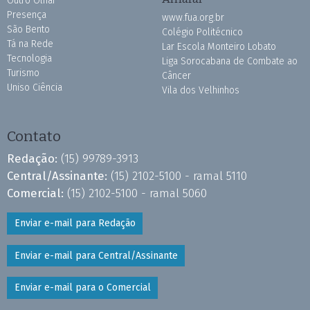
Outro Olhar
Presença
www.fua.org.br
São Bento
Colégio Politécnico
Tá na Rede
Lar Escola Monteiro Lobato
Tecnologia
Liga Sorocabana de Combate ao
Turismo
Câncer
Uniso Ciência
Vila dos Velhinhos
Contato
Redação:
(15) 99789-3913
Central/Assinante:
(15) 2102-5100 - ramal 5110
Comercial:
(15) 2102-5100 - ramal 5060
Enviar e-mail para Redação
Enviar e-mail para Central/Assinante
Enviar e-mail para o Comercial