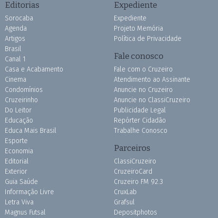
Editorias
Expediente
Sorocaba
Expediente
Agenda
Projeto Memória
Artigos
Política de Privacidade
Brasil
Fale conosco
Canal 1
Casa e Acabamento
Fale com o Cruzeiro
Cinema
Atendimento ao Assinante
Condomínios
Anuncie no Cruzeiro
Cruzeirinho
Anuncie no ClassiCruzeiro
Do Leitor
Publicidade Legal
Educação
Repórter Cidadão
Educa Mais Brasil
Trabalhe Conosco
Esporte
Parceiros
Economia
Editorial
ClassiCruzeiro
Exterior
CruzeiroCard
Guia Saúde
Cruzeiro FM 92.3
Informação Livre
CruxLab
Letra Viva
Grafsul
Magnus Futsal
Depositphotos