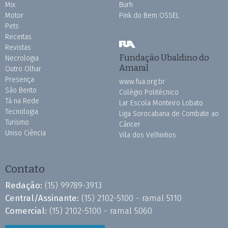
Mix
Burh
Motor
Pink do Bem OSSEL
Pets
Receitas
Revistas
Fundação Ubaldino do
Necrologia
Amaral
Outro Olhar
Presença
www.fua.org.br
São Bento
Colégio Politécnico
Tá na Rede
Lar Escola Monteiro Lobato
Tecnologia
Liga Sorocabana de Combate ao
Turismo
Câncer
Uniso Ciência
Vila dos Velhinhos
Contato
Redação:
(15) 99789-3913
Central/Assinante:
(15) 2102-5100 - ramal 5110
Comercial:
(15) 2102-5100 - ramal 5060