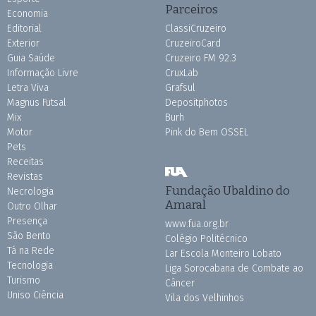
Parceiros
Economia
Editorial
ClassiCruzeiro
Exterior
CruzeiroCard
Guia Saúde
Cruzeiro FM 92.3
Informação Livre
CruxLab
Letra Viva
Grafsul
Magnus Futsal
Depositphotos
Mix
Burh
Motor
Pink do Bem OSSEL
Pets
Receitas
Revistas
Fundação Ubaldino do
Necrologia
Amaral
Outro Olhar
Presença
www.fua.org.br
São Bento
Colégio Politécnico
Tá na Rede
Lar Escola Monteiro Lobato
Tecnologia
Liga Sorocabana de Combate ao
Turismo
Câncer
Uniso Ciência
Vila dos Velhinhos