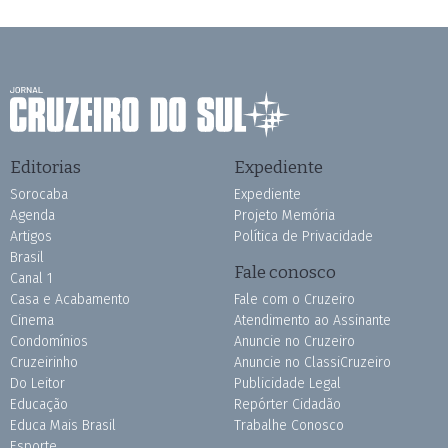
Editorias
Expediente
Sorocaba
Expediente
Agenda
Projeto Memória
Artigos
Política de Privacidade
Brasil
Fale conosco
Canal 1
Casa e Acabamento
Fale com o Cruzeiro
Cinema
Atendimento ao Assinante
Condomínios
Anuncie no Cruzeiro
Cruzeirinho
Anuncie no ClassiCruzeiro
Do Leitor
Publicidade Legal
Educação
Repórter Cidadão
Educa Mais Brasil
Trabalhe Conosco
Esporte