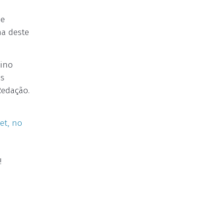
de
ma deste
sino
as
Redação.
et, no
!