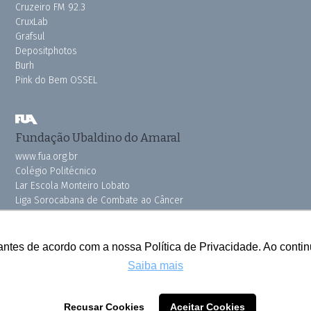
Cruzeiro FM 92.3
CruxLab
Grafsul
Depositphotos
Burh
Pink do Bem OSSEL
Fundação Ubaldino do Amaral
www.fua.org.br
Colégio Politécnico
Lar Escola Monteiro Lobato
Liga Sorocabana de Combate ao Câncer
Vila dos Velhinhos
antes de acordo com a nossa Política de Privacidade. Ao cont
Saiba mais
Todos os direitos reservados © 2025 Cruzeiro do Sul
Recusar Cookies
Aceitar Cookies