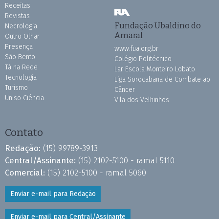
Receitas
Revistas
Fundação Ubaldino do
Necrologia
Amaral
Outro Olhar
Presença
www.fua.org.br
São Bento
Colégio Politécnico
Tá na Rede
Lar Escola Monteiro Lobato
Tecnologia
Liga Sorocabana de Combate ao
Turismo
Câncer
Uniso Ciência
Vila dos Velhinhos
Contato
Redação:
(15) 99789-3913
Central/Assinante:
(15) 2102-5100 - ramal 5110
Comercial:
(15) 2102-5100 - ramal 5060
Enviar e-mail para Redação
Enviar e-mail para Central/Assinante