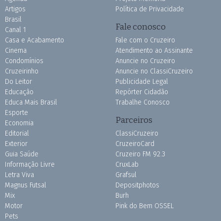
Artigos
Política de Privacidade
Brasil
Fale conosco
Canal 1
Casa e Acabamento
Fale com o Cruzeiro
Cinema
Atendimento ao Assinante
Condomínios
Anuncie no Cruzeiro
Cruzeirinho
Anuncie no ClassiCruzeiro
Do Leitor
Publicidade Legal
Educação
Repórter Cidadão
Educa Mais Brasil
Trabalhe Conosco
Esporte
Parceiros
Economia
Editorial
ClassiCruzeiro
Exterior
CruzeiroCard
Guia Saúde
Cruzeiro FM 92.3
Informação Livre
CruxLab
Letra Viva
Grafsul
Magnus Futsal
Depositphotos
Mix
Burh
Motor
Pink do Bem OSSEL
Pets