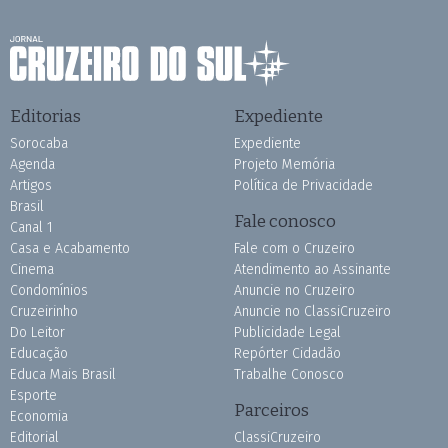
Editorias
Expediente
Sorocaba
Expediente
Agenda
Projeto Memória
Artigos
Política de Privacidade
Brasil
Fale conosco
Canal 1
Casa e Acabamento
Fale com o Cruzeiro
Cinema
Atendimento ao Assinante
Condomínios
Anuncie no Cruzeiro
Cruzeirinho
Anuncie no ClassiCruzeiro
Do Leitor
Publicidade Legal
Educação
Repórter Cidadão
Educa Mais Brasil
Trabalhe Conosco
Esporte
Parceiros
Economia
Editorial
ClassiCruzeiro