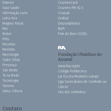
Exterior
CruzeiroCard
Guia Saúde
Cruzeiro FM 92.3
Informação Livre
CruxLab
Letra Viva
Grafsul
Magnus Futsal
Depositphotos
Mix
Burh
Motor
Pink do Bem OSSEL
Pets
Receitas
Revistas
Fundação Ubaldino do
Necrologia
Amaral
Outro Olhar
Presença
www.fua.org.br
São Bento
Colégio Politécnico
Tá na Rede
Lar Escola Monteiro Lobato
Tecnologia
Liga Sorocabana de Combate ao
Turismo
Câncer
Uniso Ciência
Vila dos Velhinhos
Contato