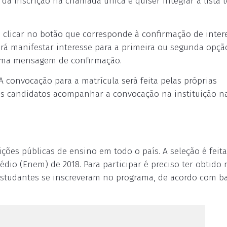
a inscrição na chamada única e quiser integrar a lista 
, clicar no botão que corresponde à confirmação de inte
derá manifestar interesse para a primeira ou segunda opçã
á uma mensagem de confirmação.
A convocação para a matrícula será feita pelas próprias
ios candidatos acompanhar a convocação na instituição n
uições públicas de ensino em todo o país. A seleção é feit
o (Enem) de 2018. Para participar é preciso ter obtido 
 estudantes se inscreveram no programa, de acordo com b