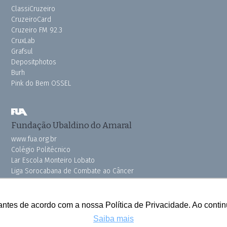
ClassiCruzeiro
CruzeiroCard
Cruzeiro FM 92.3
CruxLab
Grafsul
Depositphotos
Burh
Pink do Bem OSSEL
Fundação Ubaldino do Amaral
www.fua.org.br
Colégio Politécnico
Lar Escola Monteiro Lobato
Liga Sorocabana de Combate ao Câncer
Vila dos Velhinhos
antes de acordo com a nossa Política de Privacidade. Ao cont
Saiba mais