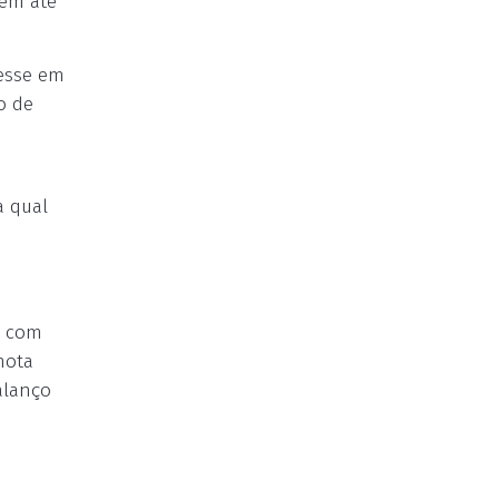
tem até
resse em
o de
a qual
a com
nota
alanço