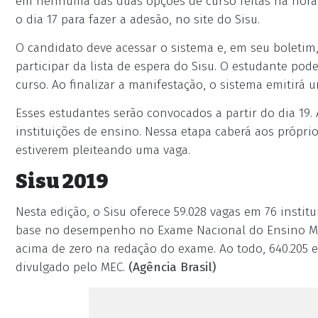
em nenhuma das duas opções de curso feitas na hora d
o dia 17 para fazer a adesão, no site do Sisu.
O candidato deve acessar o sistema e, em seu boletim
participar da lista de espera do Sisu. O estudante po
curso. Ao finalizar a manifestação, o sistema emitir
Esses estudantes serão convocados a partir do dia 19. 
instituições de ensino. Nessa etapa caberá aos própr
estiverem pleiteando uma vaga.
Sisu 2019
Nesta edição, o Sisu oferece 59.028 vagas em 76 instit
base no desempenho no Exame Nacional do Ensino Médi
acima de zero na redação do exame. Ao todo, 640.205
divulgado pelo MEC.
(Agência Brasil)