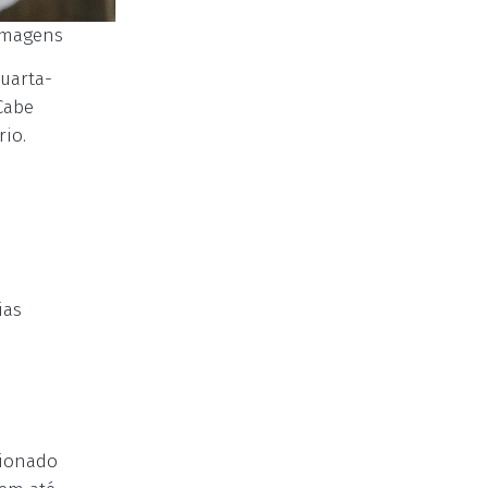
 Imagens
uarta-
 Cabe
rio.
ias
cionado