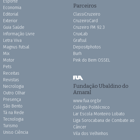
Esporte
Parceiros
Economia
Editorial
ClassiCruzeiro
Exterior
CruzeiroCard
Guia Saúde
Cruzeiro FM 92.3
Informação Livre
CruxLab
Letra Viva
Grafsul
Magnus Futsal
Depositphotos
Mix
Burh
Motor
Pink do Bem OSSEL
Pets
Receitas
Revistas
Fundação Ubaldino do
Necrologia
Amaral
Outro Olhar
Presença
www.fua.org.br
São Bento
Colégio Politécnico
Tá na Rede
Lar Escola Monteiro Lobato
Tecnologia
Liga Sorocabana de Combate ao
Turismo
Câncer
Uniso Ciência
Vila dos Velhinhos