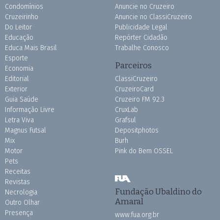
Condomínios
Anuncie no Cruzeiro
Cruzeirinho
Anuncie no ClassiCruzeiro
Do Leitor
Publicidade Legal
Educação
Repórter Cidadão
Educa Mais Brasil
Trabalhe Conosco
Esporte
Parceiros
Economia
Editorial
ClassiCruzeiro
Exterior
CruzeiroCard
Guia Saúde
Cruzeiro FM 92.3
Informação Livre
CruxLab
Letra Viva
Grafsul
Magnus Futsal
Depositphotos
Mix
Burh
Motor
Pink do Bem OSSEL
Pets
Receitas
Revistas
Fundação Ubaldino do
Necrologia
Amaral
Outro Olhar
Presença
www.fua.org.br