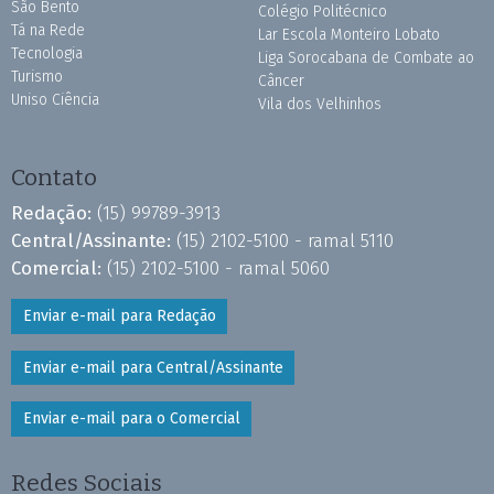
São Bento
Colégio Politécnico
Tá na Rede
Lar Escola Monteiro Lobato
Tecnologia
Liga Sorocabana de Combate ao
Turismo
Câncer
Uniso Ciência
Vila dos Velhinhos
Contato
Redação:
(15) 99789-3913
Central/Assinante:
(15) 2102-5100 - ramal 5110
Comercial:
(15) 2102-5100 - ramal 5060
Enviar e-mail para Redação
Enviar e-mail para Central/Assinante
Enviar e-mail para o Comercial
Redes Sociais