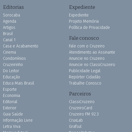
Editorias
Expediente
Sorocaba
Expediente
Agenda
Projeto Memória
Artigos
Política de Privacidade
Brasil
Fale conosco
Canal 1
Casa e Acabamento
Fale com o Cruzeiro
Cinema
Atendimento ao Assinante
Condomínios
Anuncie no Cruzeiro
Cruzeirinho
Anuncie no ClassiCruzeiro
Do Leitor
Publicidade Legal
Educação
Repórter Cidadão
Educa Mais Brasil
Trabalhe Conosco
Esporte
Parceiros
Economia
Editorial
ClassiCruzeiro
Exterior
CruzeiroCard
Guia Saúde
Cruzeiro FM 92.3
Informação Livre
CruxLab
Letra Viva
Grafsul