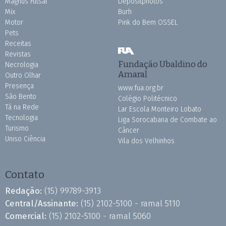
Magnus Futsal
Depositphotos
Mix
Burh
Motor
Pink do Bem OSSEL
Pets
Receitas
Revistas
Fundação Ubaldino do
Necrologia
Amaral
Outro Olhar
Presença
www.fua.org.br
São Bento
Colégio Politécnico
Tá na Rede
Lar Escola Monteiro Lobato
Tecnologia
Liga Sorocabana de Combate ao
Turismo
Câncer
Uniso Ciência
Vila dos Velhinhos
Contato
Redação:
(15) 99789-3913
Central/Assinante:
(15) 2102-5100 - ramal 5110
Comercial:
(15) 2102-5100 - ramal 5060