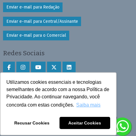
Enviar e-mail para Redação
Enviar e-mail para Central/Assinante
Enviar e-mail para o Comercial
Redes Sociais
Utilizamos cookies essenciais e tecnologias
Faça download do aplicativo
semelhantes de acordo com a nossa Política de
Privacidade. Ao continuar navegando, você
Play Store e App Store
concorda com estas condições.
Saiba mais
Todos os direitos reservados © 2025 Cruzeiro do Sul
Recusar Cookies
Aceitar Cookies