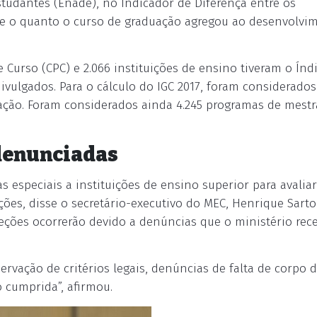
udantes (Enade), no Indicador de Diferença entre os
e o quanto o curso de graduação agregou ao desenvolvi
e Curso (CPC) e 2.066 instituições de ensino tiveram o Índ
 divulgados. Para o cálculo do IGC 2017, foram considerado
uação. Foram considerados ainda 4.245 programas de mest
 denunciadas
s especiais a instituições de ensino superior para avaliar
ções, disse o secretário-executivo do MEC, Henrique Sartor
peções ocorrerão devido a denúncias que o ministério rec
ervação de critérios legais, denúncias de falta de corpo 
 cumprida”, afirmou.