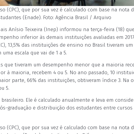
so (CPC), que por sua vez é calculado com base na nota 
dantes (Enade). Foto: Agência Brasil / Arquivo
is Anísio Teixeira (Inep) informou na terça-feira (18) qu
empenho inferior às demais instituições avaliadas em 2017
), 13,5% das instituições de ensino no Brasil tiveram um
m uma escala que vai de 1 a 5.
uelas que tiveram um desempenho menor que a maioria re
or à maioria, recebem 4 ou 5. No ano passado, 10 institu
maior parte, 66% das instituições, obtiveram índice 3. Na o
u 5.
brasileiro. Ele é calculado anualmente e leva em conside
ós-graduação e distribuição dos estudantes entre cursos
so (CPC), que por sua vez é calculado com base na nota 