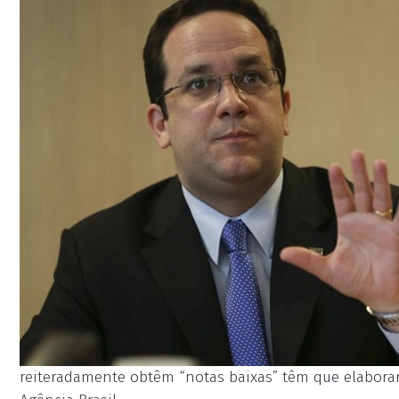
reiteradamente obtêm “notas baixas” têm que elabora