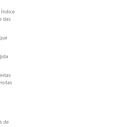
 Índice
e das
 que
gida
eitas
isitas
s de