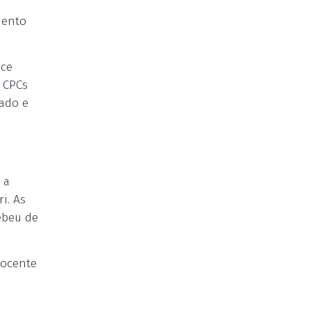
mento
ice
s CPCs
rado e
 a
i. As
ebeu de
docente