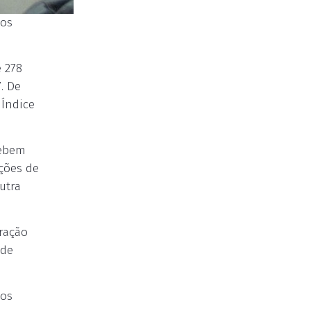
dos
e 278
. De
 Índice
cebem
ições de
utra
ração
 de
dos