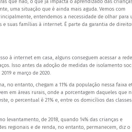
tras que não, o que já impacta o aprendizado das criança
nte, uma situação que é ainda mais aguda. Vemos com
rincipalmente, entendemos a necessidade de olhar para
e suas famílias à internet. É parte da garantia de direito
esso à internet em casa, alguns conseguem acessar a red
paços. Isso antes da adoção de medidas de isolamento soc
 2019 e março de 2020.
, no entanto, chegam a 11% da população nessa faixa et
ivem em áreas rurais, onde a porcentagem daqueles que 
te, o percentual é 21% e, entre os domicílios das classes
imo levantamento, de 2018, quando 14% das crianças e
es regionais e de renda, no entanto, permanecem, diz o