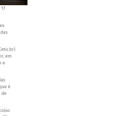
 17
les
idas
etic.br)
ir, em
o a
das
que é
e de
colas