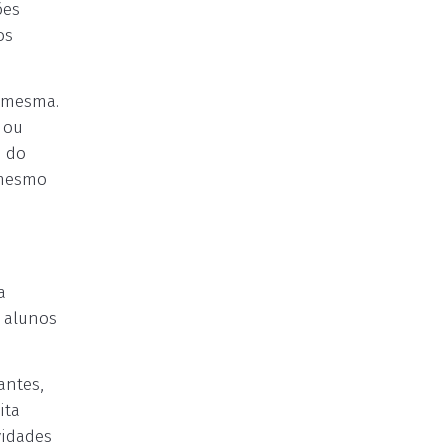
ões
os
a mesma.
 ou
s do
 mesmo
a
s alunos
antes,
ita
vidades