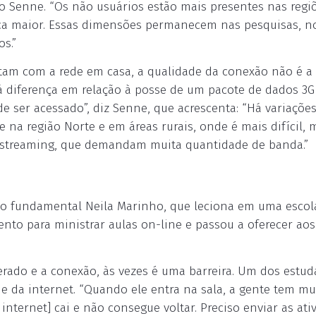
io Senne. “Os não usuários estão mais presentes nas regi
ica maior. Essas dimensões permanecem nas pesquisas, n
s.”
tam com a rede em casa, a qualidade da conexão não é 
á diferença em relação à posse de um pacote de dados 3G
de ser acessado”, diz Senne, que acrescenta: “Há variaçõe
e na região Norte e em áreas rurais, onde é mais difícil,
e streaming, que demandam muita quantidade de banda.”
ino fundamental Neila Marinho, que leciona em uma escol
mento para ministrar aulas on-line e passou a oferecer ao
ado e a conexão, às vezes é uma barreira. Um dos estud
e da internet. “Quando ele entra na sala, a gente tem mu
a internet] cai e não consegue voltar. Preciso enviar as ati