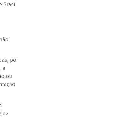
 Brasil
 não
das, por
m e
ão ou
entação
os
gias