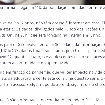
a forma chegam a 11% da população com idade entre 9 e
faixa de 9 a 17 anos, não têm acesso à internet em casa. E
xa etária. Os dados, divulgados pelo Fundo das Nações Un
Kids Online 2019, que será lançada na íntegra em junho.
os para o Desenvolvimento da Sociedade da Informação (C
IC.br). Os dados foram solicitados pelo Unicef para med
vid-19, quantas crianças e adolescentes estão sem acess
rantam a continuidade do aprendizado.
da em função da pandemia, que vai ter impacto na vida 
ista da educação, a gente está com uma questão séria: o 
tenham acesso a algum tipo de aprendizagem”, diz o chef
e já são enfrentadas no cotidiano em todo o País. Há es