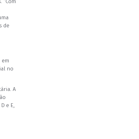
s. “Com
 uma
s de
e em
ial no
ária. A
não
 D e E,