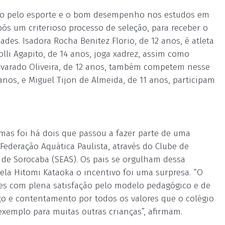
ão pelo esporte e o bom desempenho nos estudos em
ós um criterioso processo de seleção, para receber o
des. Isadora Rocha Benitez Florio, de 12 anos, é atleta
lli Agapito, de 14 anos, joga xadrez, assim como
Alvarado Oliveira, de 12 anos, também competem nesse
anos, e Miguel Tijon de Almeida, de 11 anos, participam
 mas foi há dois que passou a fazer parte de uma
ederação Aquática Paulista, através do Clube de
 de Sorocaba (SEAS). Os pais se orgulham dessa
gela Hitomi Kataoka o incentivo foi uma surpresa. “O
es com plena satisfação pelo modelo pedagógico e de
o e contentamento por todos os valores que o colégio
 exemplo para muitas outras crianças”, afirmam.