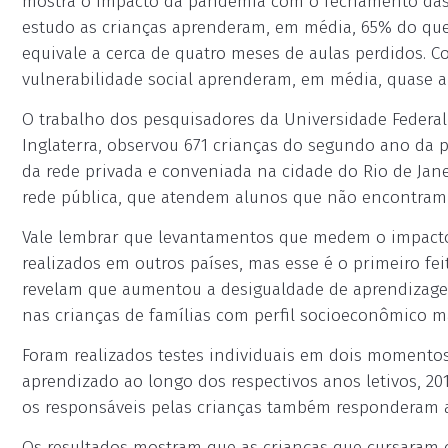
mostra o impacto da pandemia com o fechamento das 
estudo as crianças aprenderam, em média, 65% do que
equivale a cerca de quatro meses de aulas perdidos. C
vulnerabilidade social aprenderam, em média, quase a
O trabalho dos pesquisadores da Universidade Federal 
Inglaterra, observou 671 crianças do segundo ano da pr
da rede privada e conveniada na cidade do Rio de Jane
rede pública, que atendem alunos que não encontram 
Vale lembrar que levantamentos que medem o impact
realizados em outros países, mas esse é o primeiro fei
revelam que aumentou a desigualdade de aprendizage
nas crianças de famílias com perfil socioeconômico ma
Foram realizados testes individuais em dois momentos:
aprendizado ao longo dos respectivos anos letivos, 201
os responsáveis pelas crianças também responderam a
Os resultados mostram que as crianças que cursaram 