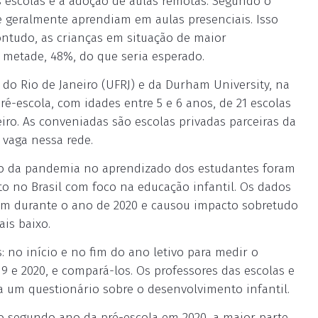
escolas e a adoção de aulas remotas. Segundo o
 geralmente aprendiam em aulas presenciais. Isso
ontudo, as crianças em situação de maior
 metade, 48%, do que seria esperado.
do Rio de Janeiro (UFRJ) e da Durham University, na
é-escola, com idades entre 5 e 6 anos, de 21 escolas
iro. As conveniadas são escolas privadas parceiras da
vaga nessa rede.
o da pandemia no aprendizado dos estudantes foram
to no Brasil com foco na educação infantil. Os dados
m durante o ano de 2020 e causou impacto sobretudo
is baixo.
 no início e no fim do ano letivo para medir o
9 e 2020, e compará-los. Os professores das escolas e
 um questionário sobre o desenvolvimento infantil.
o segundo ano da pré-escola em 2020, a maior parte