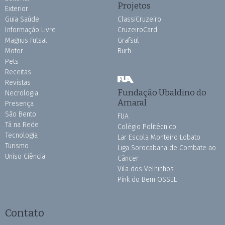
Projetos
Exterior
Guia Saúde
ClassiCruzeiro
Informação Livre
CruzeiroCard
Magnus Futsal
Grafsul
Motor
Burh
Pets
Receitas
Revistas
Fundação Ubaldino do
Necrologia
Amaral
Presença
São Bento
FUA
Tá na Rede
Colégio Politécnico
Tecnologia
Lar Escola Monteiro Lobato
Turismo
Liga Sorocabana de Combate ao
Uniso Ciência
Câncer
Vila dos Velhinhos
Pink do Bem OSSEL
Contato