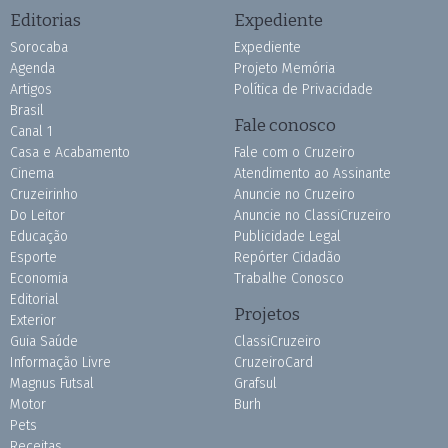
Editorias
Expediente
Sorocaba
Expediente
Agenda
Projeto Memória
Artigos
Política de Privacidade
Brasil
Fale conosco
Canal 1
Casa e Acabamento
Fale com o Cruzeiro
Cinema
Atendimento ao Assinante
Cruzeirinho
Anuncie no Cruzeiro
Do Leitor
Anuncie no ClassiCruzeiro
Educação
Publicidade Legal
Esporte
Repórter Cidadão
Economia
Trabalhe Conosco
Editorial
Projetos
Exterior
Guia Saúde
ClassiCruzeiro
Informação Livre
CruzeiroCard
Magnus Futsal
Grafsul
Motor
Burh
Pets
Receitas