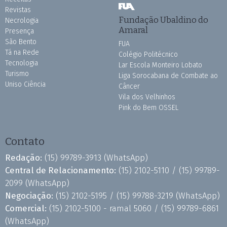
Revistas
Fundação Ubaldino do
Necrologia
Amaral
Presença
São Bento
FUA
Tá na Rede
Colégio Politécnico
Tecnologia
Lar Escola Monteiro Lobato
Turismo
Liga Sorocabana de Combate ao
Uniso Ciência
Câncer
Vila dos Velhinhos
Pink do Bem OSSEL
Contato
Redação:
(15) 99789-3913
(WhatsApp)
Central de Relacionamento:
(15) 2102-5110 /
(15) 99789-
2099
(WhatsApp)
Negociação:
(15) 2102-5195 /
(15) 99788-3219
(WhatsApp)
Comercial:
(15) 2102-5100 - ramal 5060 /
(15) 99789-6861
(WhatsApp)