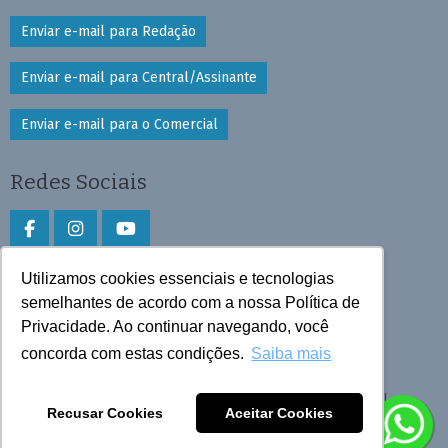
Enviar e-mail para Redação
Enviar e-mail para Central/Assinante
Enviar e-mail para o Comercial
Redes Sociais
Utilizamos cookies essenciais e tecnologias
Faça download do aplicativo
semelhantes de acordo com a nossa Política de
Privacidade. Ao continuar navegando, você
Play Store e App Store
concorda com estas condições.
Saiba mais
Todos os direitos reservados © 2026 Cruzeiro do Sul
Recusar Cookies
Aceitar Cookies