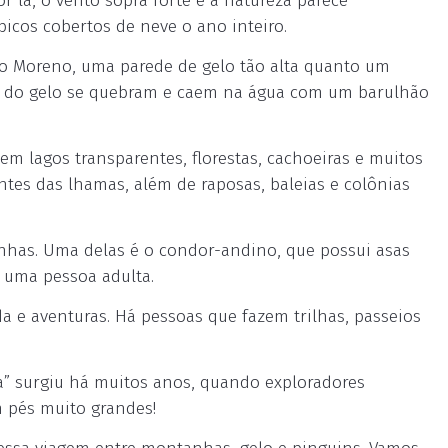
or lá, o vento sopra forte e a natureza parece
icos cobertos de neve o ano inteiro.
to Moreno, uma parede de gelo tão alta quanto um
s do gelo se quebram e caem na água com um barulhão
em lagos transparentes, florestas, cachoeiras e muitos
ntes das lhamas, além de raposas, baleias e colônias
has. Uma delas é o condor-andino, que possui asas
 uma pessoa adulta.
a e aventuras. Há pessoas que fazem trilhas, passeios
” surgiu há muitos anos, quando exploradores
 pés muito grandes!