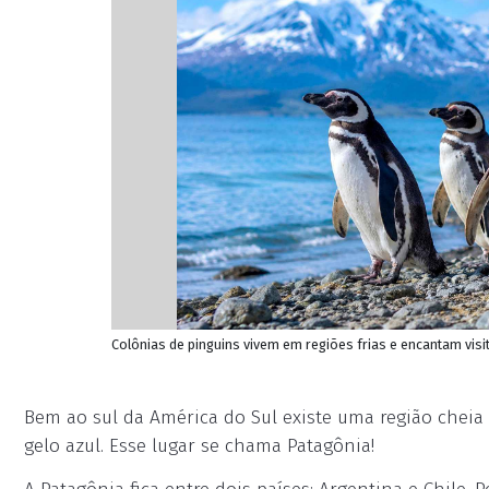
Colônias de pinguins vivem em regiões frias e encantam visi
Bem ao sul da América do Sul existe uma região chei
gelo azul. Esse lugar se chama Patagônia!