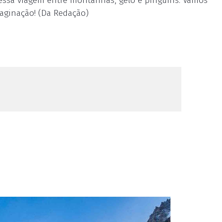
nessa viagem entre montanhas, gelo e pinguins. Vamos
aginação! (Da Redação)