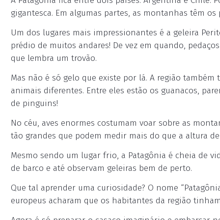
A Patagônia fica entre dois países: Argentina e Chile. P
gigantesca. Em algumas partes, as montanhas têm os p
Um dos lugares mais impressionantes é a geleira Peri
prédio de muitos andares! De vez em quando, pedaço
que lembra um trovão.
Mas não é só gelo que existe por lá. A região também t
animais diferentes. Entre eles estão os guanacos, pare
de pinguins!
No céu, aves enormes costumam voar sobre as montan
tão grandes que podem medir mais do que a altura de
Mesmo sendo um lugar frio, a Patagônia é cheia de vid
de barco e até observam geleiras bem de perto.
Que tal aprender uma curiosidade? O nome “Patagônia
europeus acharam que os habitantes da região tinham