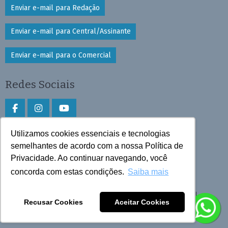
Enviar e-mail para Redação
Enviar e-mail para Central/Assinante
Enviar e-mail para o Comercial
Redes Sociais
Utilizamos cookies essenciais e tecnologias
Faça download do aplicativo
semelhantes de acordo com a nossa Política de
Privacidade. Ao continuar navegando, você
Play Store e App Store
concorda com estas condições.
Saiba mais
Todos os direitos reservados © 2026 Cruzeiro do Sul
Recusar Cookies
Aceitar Cookies