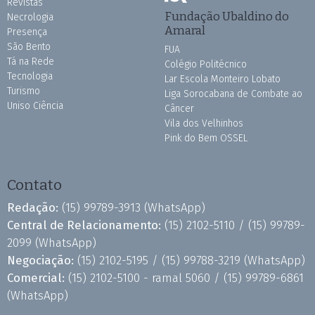
Revistas
Fundação Ubaldino do
Necrologia
Amaral
Presença
São Bento
FUA
Tá na Rede
Colégio Politécnico
Tecnologia
Lar Escola Monteiro Lobato
Turismo
Liga Sorocabana de Combate ao
Uniso Ciência
Câncer
Vila dos Velhinhos
Pink do Bem OSSEL
Contato
Redação:
(15) 99789-3913
(WhatsApp)
Central de Relacionamento:
(15) 2102-5110 /
(15) 99789-
2099
(WhatsApp)
Negociação:
(15) 2102-5195 /
(15) 99788-3219
(WhatsApp)
Comercial:
(15) 2102-5100 - ramal 5060 /
(15) 99789-6861
(WhatsApp)