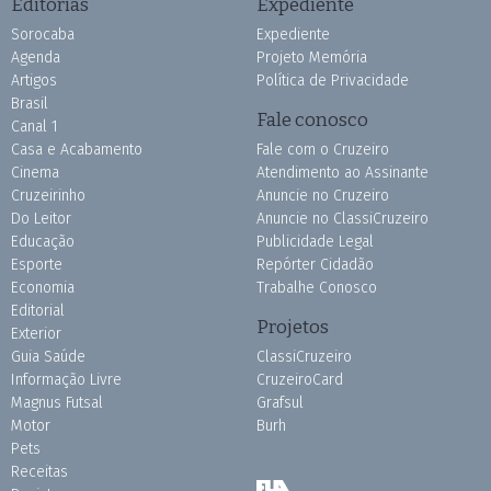
Editorias
Expediente
Sorocaba
Expediente
Agenda
Projeto Memória
Artigos
Política de Privacidade
Brasil
Fale conosco
Canal 1
Casa e Acabamento
Fale com o Cruzeiro
Cinema
Atendimento ao Assinante
Cruzeirinho
Anuncie no Cruzeiro
Do Leitor
Anuncie no ClassiCruzeiro
Educação
Publicidade Legal
Esporte
Repórter Cidadão
Economia
Trabalhe Conosco
Editorial
Projetos
Exterior
Guia Saúde
ClassiCruzeiro
Informação Livre
CruzeiroCard
Magnus Futsal
Grafsul
Motor
Burh
Pets
Receitas