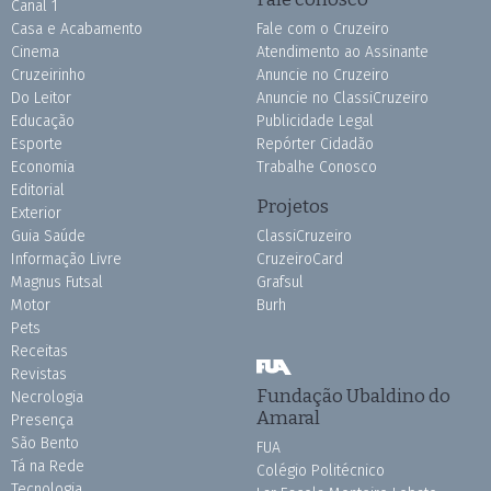
Canal 1
Casa e Acabamento
Fale com o Cruzeiro
Cinema
Atendimento ao Assinante
Cruzeirinho
Anuncie no Cruzeiro
Do Leitor
Anuncie no ClassiCruzeiro
Educação
Publicidade Legal
Esporte
Repórter Cidadão
Economia
Trabalhe Conosco
Editorial
Projetos
Exterior
Guia Saúde
ClassiCruzeiro
Informação Livre
CruzeiroCard
Magnus Futsal
Grafsul
Motor
Burh
Pets
Receitas
Revistas
Fundação Ubaldino do
Necrologia
Amaral
Presença
São Bento
FUA
Tá na Rede
Colégio Politécnico
Tecnologia