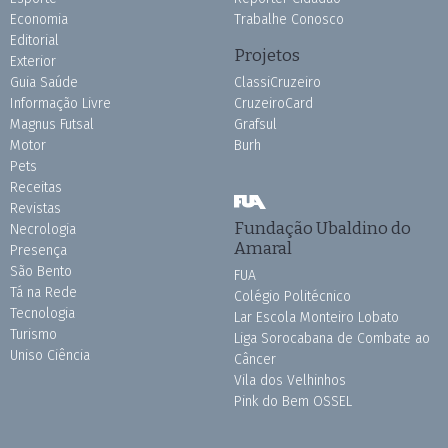
Economia
Trabalhe Conosco
Editorial
Projetos
Exterior
Guia Saúde
ClassiCruzeiro
Informação Livre
CruzeiroCard
Magnus Futsal
Grafsul
Motor
Burh
Pets
Receitas
Revistas
Fundação Ubaldino do
Necrologia
Amaral
Presença
São Bento
FUA
Tá na Rede
Colégio Politécnico
Tecnologia
Lar Escola Monteiro Lobato
Turismo
Liga Sorocabana de Combate ao
Uniso Ciência
Câncer
Vila dos Velhinhos
Pink do Bem OSSEL