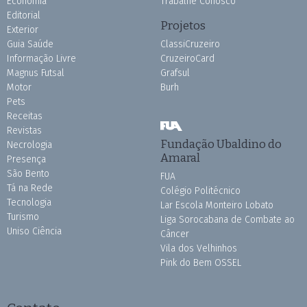
Economia
Trabalhe Conosco
Editorial
Projetos
Exterior
Guia Saúde
ClassiCruzeiro
Informação Livre
CruzeiroCard
Magnus Futsal
Grafsul
Motor
Burh
Pets
Receitas
Revistas
Fundação Ubaldino do
Necrologia
Amaral
Presença
São Bento
FUA
Tá na Rede
Colégio Politécnico
Tecnologia
Lar Escola Monteiro Lobato
Turismo
Liga Sorocabana de Combate ao
Uniso Ciência
Câncer
Vila dos Velhinhos
Pink do Bem OSSEL