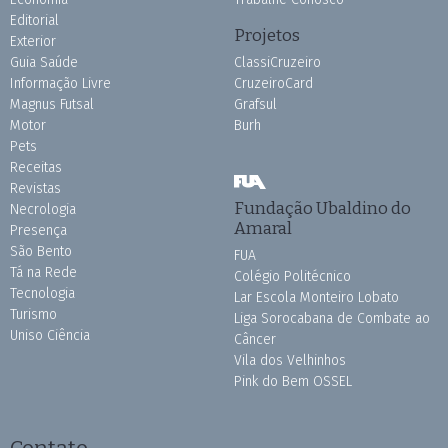
Editorial
Projetos
Exterior
Guia Saúde
ClassiCruzeiro
Informação Livre
CruzeiroCard
Magnus Futsal
Grafsul
Motor
Burh
Pets
Receitas
Revistas
Fundação Ubaldino do
Necrologia
Amaral
Presença
São Bento
FUA
Tá na Rede
Colégio Politécnico
Tecnologia
Lar Escola Monteiro Lobato
Turismo
Liga Sorocabana de Combate ao
Uniso Ciência
Câncer
Vila dos Velhinhos
Pink do Bem OSSEL
Contato