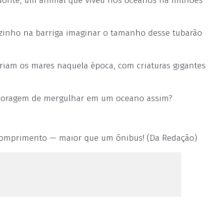
donte, um animal que viveu nos oceanos há milhões
iozinho na barriga imaginar o tamanho desse tubarão
eriam os mares naquela época, com criaturas gigantes
a coragem de mergulhar em um oceano assim?
comprimento — maior que um ônibus! (Da Redação)