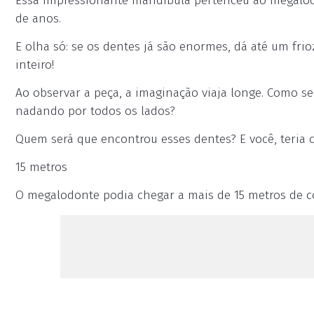
Essa impressionante mandíbula pertenceu ao megalo
de anos.
E olha só: se os dentes já são enormes, dá até um fr
inteiro!
Ao observar a peça, a imaginação viaja longe. Como s
nadando por todos os lados?
Quem será que encontrou esses dentes? E você, teri
15 metros
O megalodonte podia chegar a mais de 15 metros de 