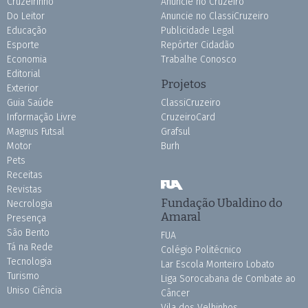
Cruzeirinho
Anuncie no Cruzeiro
Do Leitor
Anuncie no ClassiCruzeiro
Educação
Publicidade Legal
Esporte
Repórter Cidadão
Economia
Trabalhe Conosco
Editorial
Projetos
Exterior
Guia Saúde
ClassiCruzeiro
Informação Livre
CruzeiroCard
Magnus Futsal
Grafsul
Motor
Burh
Pets
Receitas
Revistas
Fundação Ubaldino do
Necrologia
Amaral
Presença
São Bento
FUA
Tá na Rede
Colégio Politécnico
Tecnologia
Lar Escola Monteiro Lobato
Turismo
Liga Sorocabana de Combate ao
Uniso Ciência
Câncer
Vila dos Velhinhos