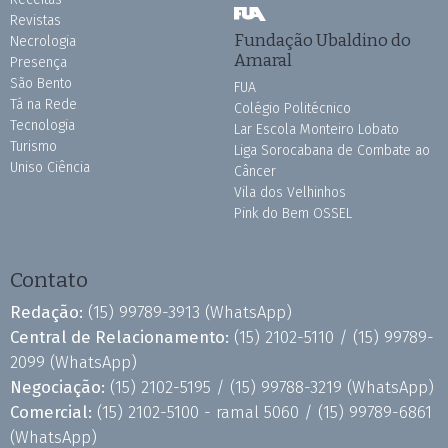
Revistas
Fundação Ubaldino do
Necrologia
Amaral
Presença
São Bento
FUA
Tá na Rede
Colégio Politécnico
Tecnologia
Lar Escola Monteiro Lobato
Turismo
Liga Sorocabana de Combate ao
Uniso Ciência
Câncer
Vila dos Velhinhos
Pink do Bem OSSEL
Contato
Redação:
(15) 99789-3913
(WhatsApp)
Central de Relacionamento:
(15) 2102-5110 /
(15) 99789-
2099
(WhatsApp)
Negociação:
(15) 2102-5195 /
(15) 99788-3219
(WhatsApp)
Comercial:
(15) 2102-5100 - ramal 5060 /
(15) 99789-6861
(WhatsApp)