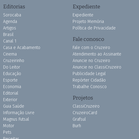
Editorias
Expediente
Sorocaba
Expediente
Agenda
Projeto Memória
Artigos
Política de Privacidade
Brasil
Fale conosco
Canal 1
Casa e Acabamento
Fale com o Cruzeiro
Cinema
Atendimento ao Assinante
Cruzeirinho
Anuncie no Cruzeiro
Do Leitor
Anuncie no ClassiCruzeiro
Educação
Publicidade Legal
Esporte
Repórter Cidadão
Economia
Trabalhe Conosco
Editorial
Projetos
Exterior
Guia Saúde
ClassiCruzeiro
Informação Livre
CruzeiroCard
Magnus Futsal
Grafsul
Motor
Burh
Pets
Receitas