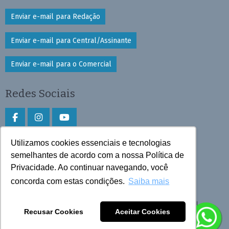
Enviar e-mail para Redação
Enviar e-mail para Central/Assinante
Enviar e-mail para o Comercial
Redes Sociais
Utilizamos cookies essenciais e tecnologias
Faça download do aplicativo
semelhantes de acordo com a nossa Política de
Privacidade. Ao continuar navegando, você
Play Store e App Store
concorda com estas condições.
Saiba mais
Todos os direitos reservados © 2026 Cruzeiro do Sul
Recusar Cookies
Aceitar Cookies