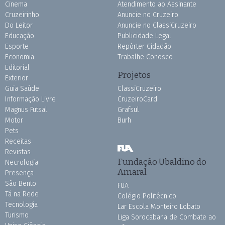
Cinema
Atendimento ao Assinante
Cruzeirinho
Anuncie no Cruzeiro
Do Leitor
Anuncie no ClassiCruzeiro
Educação
Publicidade Legal
Esporte
Repórter Cidadão
Economia
Trabalhe Conosco
Editorial
Projetos
Exterior
Guia Saúde
ClassiCruzeiro
Informação Livre
CruzeiroCard
Magnus Futsal
Grafsul
Motor
Burh
Pets
Receitas
Revistas
Fundação Ubaldino do
Necrologia
Amaral
Presença
São Bento
FUA
Tá na Rede
Colégio Politécnico
Tecnologia
Lar Escola Monteiro Lobato
Turismo
Liga Sorocabana de Combate ao