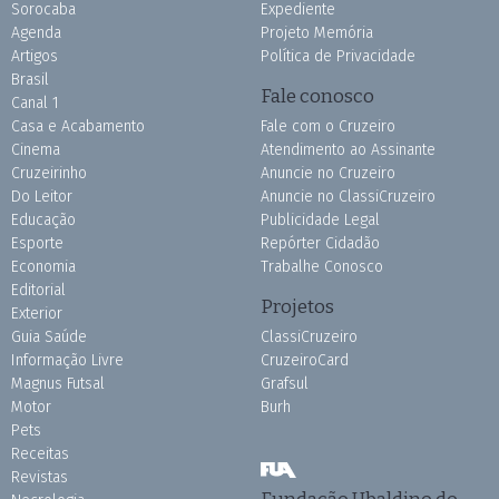
Sorocaba
Expediente
Agenda
Projeto Memória
Artigos
Política de Privacidade
Brasil
Fale conosco
Canal 1
Casa e Acabamento
Fale com o Cruzeiro
Cinema
Atendimento ao Assinante
Cruzeirinho
Anuncie no Cruzeiro
Do Leitor
Anuncie no ClassiCruzeiro
Educação
Publicidade Legal
Esporte
Repórter Cidadão
Economia
Trabalhe Conosco
Editorial
Projetos
Exterior
Guia Saúde
ClassiCruzeiro
Informação Livre
CruzeiroCard
Magnus Futsal
Grafsul
Motor
Burh
Pets
Receitas
Revistas
Fundação Ubaldino do