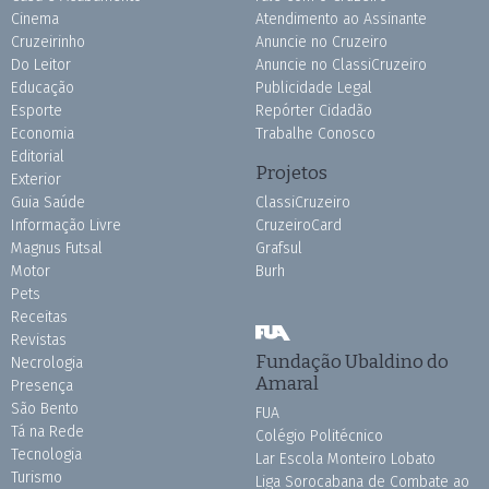
Cinema
Atendimento ao Assinante
Cruzeirinho
Anuncie no Cruzeiro
Do Leitor
Anuncie no ClassiCruzeiro
Educação
Publicidade Legal
Esporte
Repórter Cidadão
Economia
Trabalhe Conosco
Editorial
Projetos
Exterior
Guia Saúde
ClassiCruzeiro
Informação Livre
CruzeiroCard
Magnus Futsal
Grafsul
Motor
Burh
Pets
Receitas
Revistas
Fundação Ubaldino do
Necrologia
Amaral
Presença
São Bento
FUA
Tá na Rede
Colégio Politécnico
Tecnologia
Lar Escola Monteiro Lobato
Turismo
Liga Sorocabana de Combate ao