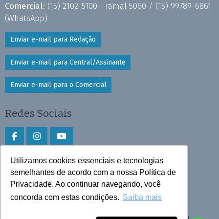
Comercial:
(15) 2102-5100 - ramal 5060 /
(15) 99789-6861
(WhatsApp)
Enviar e-mail para Redação
Enviar e-mail para Central/Assinante
Enviar e-mail para o Comercial
Redes Sociais
Utilizamos cookies essenciais e tecnologias
Faça download do aplicativo
semelhantes de acordo com a nossa Política de
Play Store e App Store
Privacidade. Ao continuar navegando, você
concorda com estas condições.
Saiba mais