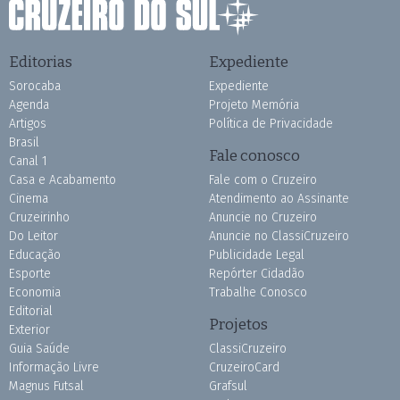
Editorias
Expediente
Sorocaba
Expediente
Agenda
Projeto Memória
Artigos
Política de Privacidade
Brasil
Fale conosco
Canal 1
Casa e Acabamento
Fale com o Cruzeiro
Cinema
Atendimento ao Assinante
Cruzeirinho
Anuncie no Cruzeiro
Do Leitor
Anuncie no ClassiCruzeiro
Educação
Publicidade Legal
Esporte
Repórter Cidadão
Economia
Trabalhe Conosco
Editorial
Projetos
Exterior
Guia Saúde
ClassiCruzeiro
Informação Livre
CruzeiroCard
Magnus Futsal
Grafsul