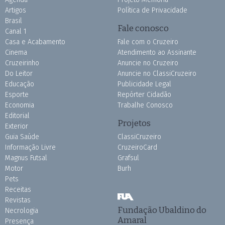
Artigos
Política de Privacidade
Brasil
Fale conosco
Canal 1
Casa e Acabamento
Fale com o Cruzeiro
Cinema
Atendimento ao Assinante
Cruzeirinho
Anuncie no Cruzeiro
Do Leitor
Anuncie no ClassiCruzeiro
Educação
Publicidade Legal
Esporte
Repórter Cidadão
Economia
Trabalhe Conosco
Editorial
Projetos
Exterior
Guia Saúde
ClassiCruzeiro
Informação Livre
CruzeiroCard
Magnus Futsal
Grafsul
Motor
Burh
Pets
Receitas
Revistas
Fundação Ubaldino do
Necrologia
Amaral
Presença