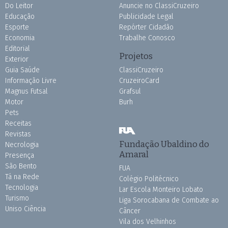
Do Leitor
Anuncie no ClassiCruzeiro
Educação
Publicidade Legal
Esporte
Repórter Cidadão
Economia
Trabalhe Conosco
Editorial
Projetos
Exterior
Guia Saúde
ClassiCruzeiro
Informação Livre
CruzeiroCard
Magnus Futsal
Grafsul
Motor
Burh
Pets
Receitas
Revistas
Fundação Ubaldino do
Necrologia
Amaral
Presença
São Bento
FUA
Tá na Rede
Colégio Politécnico
Tecnologia
Lar Escola Monteiro Lobato
Turismo
Liga Sorocabana de Combate ao
Uniso Ciência
Câncer
Vila dos Velhinhos