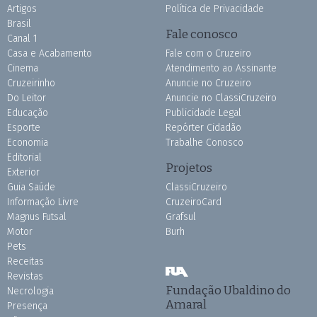
Artigos
Política de Privacidade
Brasil
Fale conosco
Canal 1
Casa e Acabamento
Fale com o Cruzeiro
Cinema
Atendimento ao Assinante
Cruzeirinho
Anuncie no Cruzeiro
Do Leitor
Anuncie no ClassiCruzeiro
Educação
Publicidade Legal
Esporte
Repórter Cidadão
Economia
Trabalhe Conosco
Editorial
Projetos
Exterior
Guia Saúde
ClassiCruzeiro
Informação Livre
CruzeiroCard
Magnus Futsal
Grafsul
Motor
Burh
Pets
Receitas
Revistas
Fundação Ubaldino do
Necrologia
Amaral
Presença