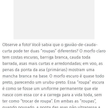
Observe a foto! Você sabia que o gavião-de-cauda-
curta pode ter duas “roupas” diferentes? O morfo claro
tem costas escuras, barriga branca, cauda toda
barrada, asas mais curtas e arredondadas; em voo, as
penas da ponta da asa (primárias) mostram uma
mancha branca na base. O morfo escuro é quase todo
preto, parecendo um urubu-preto. Essa “roupa” escura
é como se fosse um uniforme permanente que ele
nasce com essa cor e a carrega para a vida toda, sem
ter como “trocar de roupa”. Em ambas as “roupas”,
quando pousado, a ponta das asas não ultrapassa a