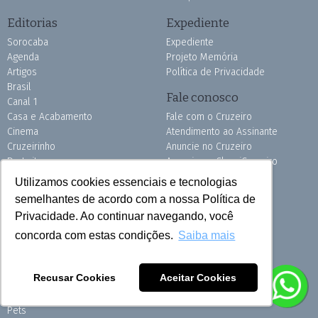
Editorias
Expediente
Sorocaba
Expediente
Agenda
Projeto Memória
Artigos
Política de Privacidade
Brasil
Fale conosco
Canal 1
Casa e Acabamento
Fale com o Cruzeiro
Cinema
Atendimento ao Assinante
Cruzeirinho
Anuncie no Cruzeiro
Do Leitor
Anuncie no ClassiCruzeiro
Educação
Publicidade Legal
Utilizamos cookies essenciais e tecnologias
Esporte
Repórter Cidadão
semelhantes de acordo com a nossa Política de
Economia
Trabalhe Conosco
Privacidade. Ao continuar navegando, você
Editorial
Projetos
concorda com estas condições.
Saiba mais
Exterior
Guia Saúde
ClassiCruzeiro
Informação Livre
CruzeiroCard
Recusar Cookies
Aceitar Cookies
Magnus Futsal
Grafsul
Motor
Burh
Pets