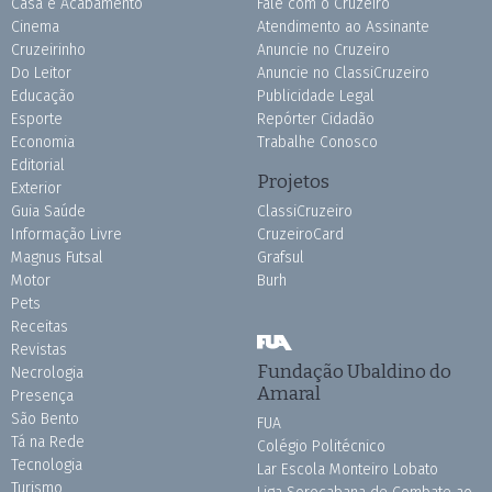
Casa e Acabamento
Fale com o Cruzeiro
Cinema
Atendimento ao Assinante
Cruzeirinho
Anuncie no Cruzeiro
Do Leitor
Anuncie no ClassiCruzeiro
Educação
Publicidade Legal
Esporte
Repórter Cidadão
Economia
Trabalhe Conosco
Editorial
Projetos
Exterior
Guia Saúde
ClassiCruzeiro
Informação Livre
CruzeiroCard
Magnus Futsal
Grafsul
Motor
Burh
Pets
Receitas
Revistas
Fundação Ubaldino do
Necrologia
Amaral
Presença
São Bento
FUA
Tá na Rede
Colégio Politécnico
Tecnologia
Lar Escola Monteiro Lobato
Turismo