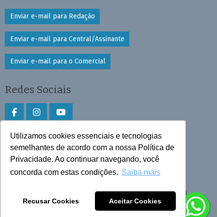
Enviar e-mail para Redação
Enviar e-mail para Central/Assinante
Enviar e-mail para o Comercial
Redes Sociais
Utilizamos cookies essenciais e tecnologias
Faça download do aplicativo
semelhantes de acordo com a nossa Política de
Privacidade. Ao continuar navegando, você
Play Store e App Store
concorda com estas condições.
Saiba mais
Todos os direitos reservados © 2025 Cruzeiro do Sul
Recusar Cookies
Aceitar Cookies