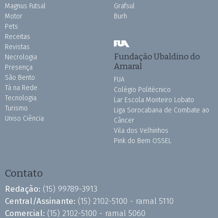
Magnus Futsal
Grafsul
Motor
Burh
Pets
Receitas
Revistas
Fundação Ubaldino do
Necrologia
Amaral
Presença
São Bento
FUA
Tá na Rede
Colégio Politécnico
Tecnologia
Lar Escola Monteiro Lobato
Turismo
Liga Sorocabana de Combate ao
Uniso Ciência
Câncer
Vila dos Velhinhos
Pink do Bem OSSEL
Contato
Redação:
(15) 99789-3913
Central/Assinante:
(15) 2102-5100 - ramal 5110
Comercial:
(15) 2102-5100 - ramal 5060