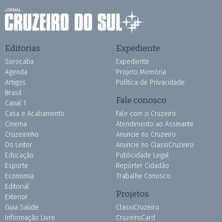
Editorias
Expediente
Sorocaba
Expediente
Agenda
Projeto Memória
Artigos
Política de Privacidade
Brasil
Fale conosco
Canal 1
Casa e Acabamento
Fale com o Cruzeiro
Cinema
Atendimento ao Assinante
Cruzeirinho
Anuncie no Cruzeiro
Do Leitor
Anuncie no ClassiCruzeiro
Educação
Publicidade Legal
Esporte
Repórter Cidadão
Economia
Trabalhe Conosco
Editorial
Projetos
Exterior
Guia Saúde
ClassiCruzeiro
Informação Livre
CruzeiroCard