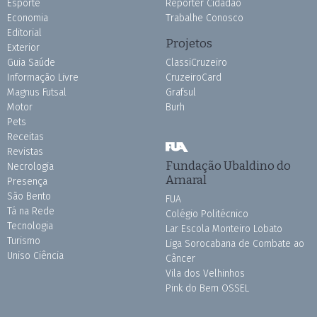
Esporte
Repórter Cidadão
Economia
Trabalhe Conosco
Editorial
Projetos
Exterior
Guia Saúde
ClassiCruzeiro
Informação Livre
CruzeiroCard
Magnus Futsal
Grafsul
Motor
Burh
Pets
Receitas
Revistas
Fundação Ubaldino do
Necrologia
Amaral
Presença
São Bento
FUA
Tá na Rede
Colégio Politécnico
Tecnologia
Lar Escola Monteiro Lobato
Turismo
Liga Sorocabana de Combate ao
Uniso Ciência
Câncer
Vila dos Velhinhos
Pink do Bem OSSEL