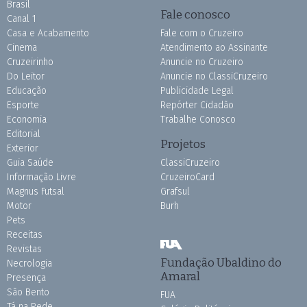
Brasil
Fale conosco
Canal 1
Casa e Acabamento
Fale com o Cruzeiro
Cinema
Atendimento ao Assinante
Cruzeirinho
Anuncie no Cruzeiro
Do Leitor
Anuncie no ClassiCruzeiro
Educação
Publicidade Legal
Esporte
Repórter Cidadão
Economia
Trabalhe Conosco
Editorial
Projetos
Exterior
Guia Saúde
ClassiCruzeiro
Informação Livre
CruzeiroCard
Magnus Futsal
Grafsul
Motor
Burh
Pets
Receitas
Revistas
Fundação Ubaldino do
Necrologia
Amaral
Presença
São Bento
FUA
Tá na Rede