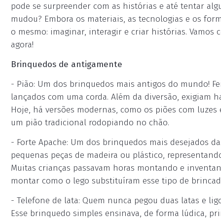
pode se surpreender com as histórias e até tentar alg
mudou? Embora os materiais, as tecnologias e os form
o mesmo: imaginar, interagir e criar histórias. Vamo
agora!
Brinquedos de antigamente
- Pião: Um dos brinquedos mais antigos do mundo! Fei
lançados com uma corda. Além da diversão, exigiam h
Hoje, há versões modernas, como os piões com luzes 
um pião tradicional rodopiando no chão.
- Forte Apache: Um dos brinquedos mais desejados das
pequenas peças de madeira ou plástico, representando
Muitas crianças passavam horas montando e inventand
montar como o lego substituíram esse tipo de brincade
- Telefone de lata: Quem nunca pegou duas latas e li
Esse brinquedo simples ensinava, de forma lúdica, pri