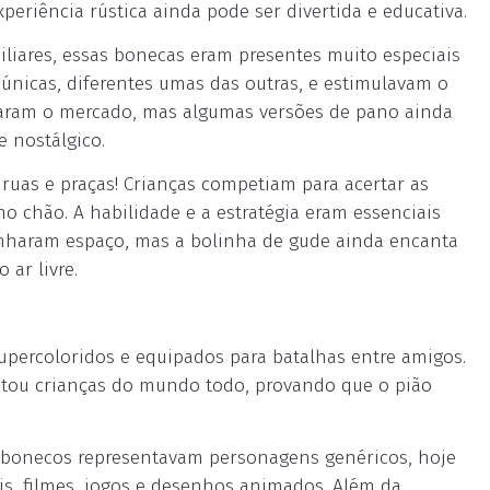
periência rústica ainda pode ser divertida e educativa.
iliares, essas bonecas eram presentes muito especiais
 únicas, diferentes umas das outras, e estimulavam o
naram o mercado, mas algumas versões de pano ainda
e nostálgico.
 ruas e praças! Crianças competiam para acertar as
o chão. A habilidade e a estratégia eram essenciais
ganharam espaço, mas a bolinha de gude ainda encanta
 ar livre.
percoloridos e equipados para batalhas entre amigos.
tou crianças do mundo todo, provando que o pião
os bonecos representavam personagens genéricos, hoje
s, filmes, jogos e desenhos animados. Além da