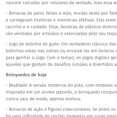
nascem cercadas por celulares de verdade, mas essa ex
- Bonecas de pano: Feitas à mão, muitas vezes por fam
e carregavam histórias e memórias afetivas. Elas eram
carinho e o cuidado. Hoje, bonecas de plástico domi
são vendidas por artesãos e valorizadas pelo seu toqu
- Jogo de bolinha de gude: Um verdadeiro clássico das
bolinhas umas nas outras ou encaixá-las em buracos n
para ganhar o jogo. Com o tempo, os jogos digitais 
aqueles que gostam de desafios simples e divertidos ao
Brinquedos de hoje
- Beyblade: A versão moderna do pião, com modelos su
Inspirado em um anime japonês, o brinquedo conquis
nunca saiu de moda, apenas evoluiu.
- Bonecos de ação e figuras colecionáveis: Se antes 
há uma infinidade de opções baseadas em super-herói