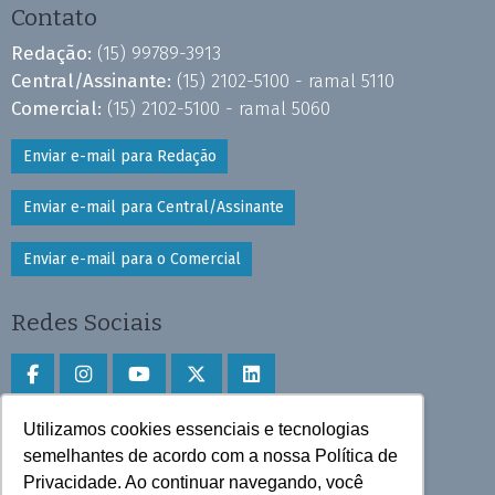
Contato
Redação:
(15) 99789-3913
Central/Assinante:
(15) 2102-5100 - ramal 5110
Comercial:
(15) 2102-5100 - ramal 5060
Enviar e-mail para Redação
Enviar e-mail para Central/Assinante
Enviar e-mail para o Comercial
Redes Sociais
Utilizamos cookies essenciais e tecnologias
Faça download do aplicativo
semelhantes de acordo com a nossa Política de
Privacidade. Ao continuar navegando, você
Play Store e App Store