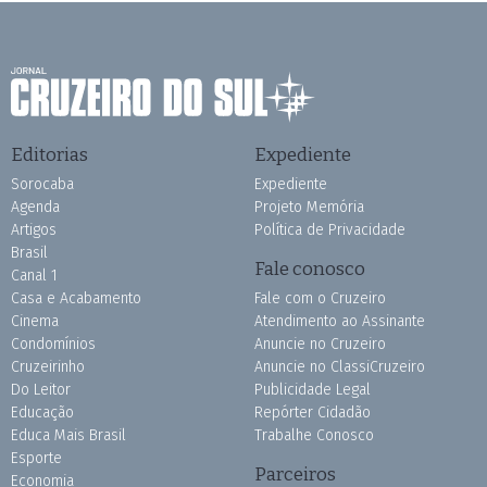
Editorias
Expediente
Sorocaba
Expediente
Agenda
Projeto Memória
Artigos
Política de Privacidade
Brasil
Fale conosco
Canal 1
Casa e Acabamento
Fale com o Cruzeiro
Cinema
Atendimento ao Assinante
Condomínios
Anuncie no Cruzeiro
Cruzeirinho
Anuncie no ClassiCruzeiro
Do Leitor
Publicidade Legal
Educação
Repórter Cidadão
Educa Mais Brasil
Trabalhe Conosco
Esporte
Parceiros
Economia