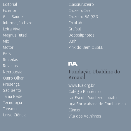
Editorial
ClassiCruzeiro
Exterior
CruzeiroCard
Guia Saúde
Cruzeiro FM 92.3
Informação Livre
CruxLab
Letra Viva
Grafsul
Magnus Futsal
Depositphotos
Mix
Burh
Motor
Pink do Bem OSSEL
Pets
Receitas
Revistas
Fundação Ubaldino do
Necrologia
Amaral
Outro Olhar
Presença
www.fua.org.br
São Bento
Colégio Politécnico
Tá na Rede
Lar Escola Monteiro Lobato
Tecnologia
Liga Sorocabana de Combate ao
Turismo
Câncer
Uniso Ciência
Vila dos Velhinhos