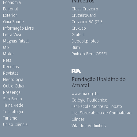
Parceiros
Economia
Editorial
ClassiCruzeiro
Exterior
CruzeiroCard
Guia Saúde
Cruzeiro FM 92.3
Informação Livre
CruxLab
Letra Viva
Grafsul
Magnus Futsal
Depositphotos
Mix
Burh
Motor
Pink do Bem OSSEL
Pets
Receitas
Revistas
Fundação Ubaldino do
Necrologia
Amaral
Outro Olhar
Presença
www.fua.org.br
São Bento
Colégio Politécnico
Tá na Rede
Lar Escola Monteiro Lobato
Tecnologia
Liga Sorocabana de Combate ao
Turismo
Câncer
Uniso Ciência
Vila dos Velhinhos