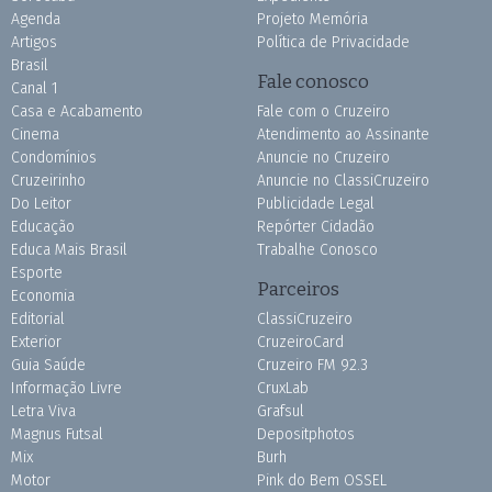
Agenda
Projeto Memória
Artigos
Política de Privacidade
Brasil
Fale conosco
Canal 1
Casa e Acabamento
Fale com o Cruzeiro
Cinema
Atendimento ao Assinante
Condomínios
Anuncie no Cruzeiro
Cruzeirinho
Anuncie no ClassiCruzeiro
Do Leitor
Publicidade Legal
Educação
Repórter Cidadão
Educa Mais Brasil
Trabalhe Conosco
Esporte
Parceiros
Economia
Editorial
ClassiCruzeiro
Exterior
CruzeiroCard
Guia Saúde
Cruzeiro FM 92.3
Informação Livre
CruxLab
Letra Viva
Grafsul
Magnus Futsal
Depositphotos
Mix
Burh
Motor
Pink do Bem OSSEL