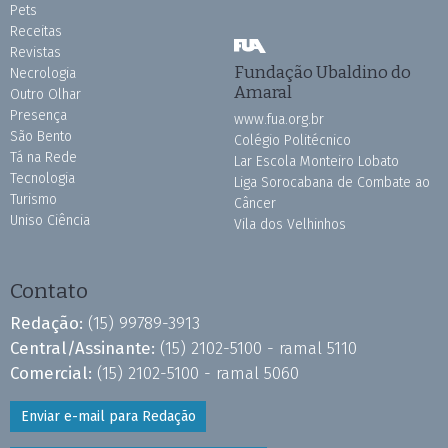
Pets
Receitas
Revistas
Fundação Ubaldino do
Necrologia
Amaral
Outro Olhar
Presença
www.fua.org.br
São Bento
Colégio Politécnico
Tá na Rede
Lar Escola Monteiro Lobato
Tecnologia
Liga Sorocabana de Combate ao
Turismo
Câncer
Uniso Ciência
Vila dos Velhinhos
Contato
Redação:
(15) 99789-3913
Central/Assinante:
(15) 2102-5100 - ramal 5110
Comercial:
(15) 2102-5100 - ramal 5060
Enviar e-mail para Redação